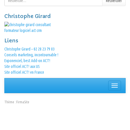
Rechercher
Christophe Girard
Liens
Christophe Girard – 02 28 23 79 83
Conseils marketing, incontournable !
Exponenciel, best Add-on ACT!
Site officiel ACT! aux US
Site officiel ACT! en France
Afficher/
la
navigation
Thème :
FirmaSite