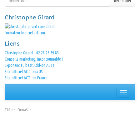
Rechercher
Christophe Girard
Liens
Christophe Girard – 02 28 23 79 83
Conseils marketing, incontournable !
Exponenciel, best Add-on ACT!
Site officiel ACT! aux US
Site officiel ACT! en France
Afficher/
la
navigation
Thème :
FirmaSite